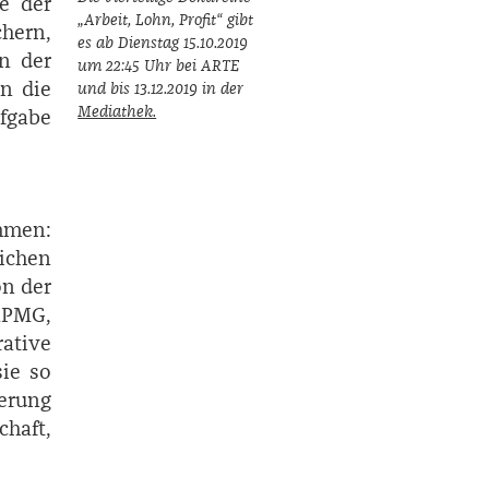
ie der
„Arbeit, Lohn, Profit“ gibt
chern,
es ab Dienstag 15.10.2019
n der
um 22:45 Uhr bei ARTE
in die
und bis 13.12.2019 in der
Mediathek.
fgabe
mmen:
ichen
on der
 KPMG,
ative
ie so
ierung
chaft,