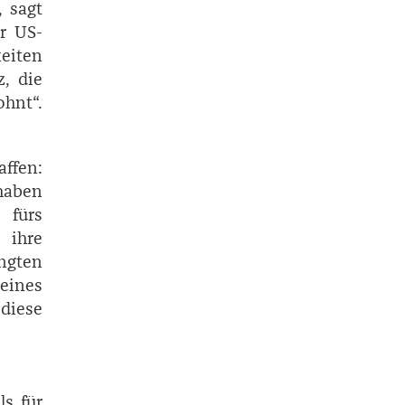
, sagt
er US-
keiten
, die
hnt“.
ffen:
haben
 fürs
 ihre
ngten
eines
diese
ls für