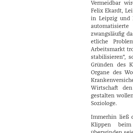
Vermeidbar wir
Felix Ekardt, Le
in Leipzig und 
automatisiert
zwangsläufig da
etliche Probl
Arbeitsmarkt tr
stabilisieren“,
Gründen des Kl
Organe des Woh
Krankenversiche
Wirtschaft d
gestalten wollen
Soziologe.
Immerhin ließ 
Klippen beim
überwinden seie