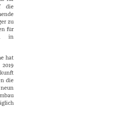
f die
hende
er zu
en für
em in
he hat
 2019
kunft
en die
 neun
Umbau
glich