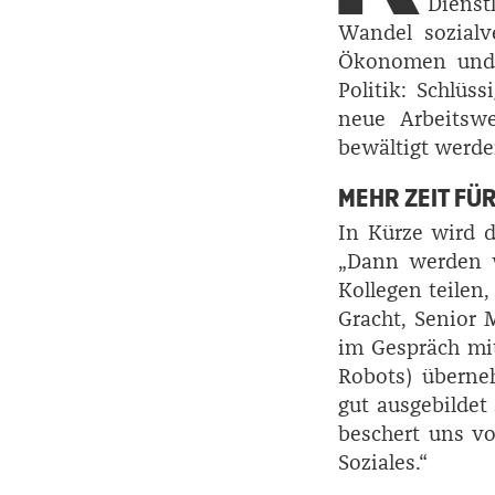
Dienst
Wandel sozialve
Ökonomen und S
Politik: Schlüs
neue Arbeitsw
bewältigt werde
MEHR ZEIT FÜ
In Kürze wird 
„Dann werden w
Kollegen teilen
Gracht, Senior 
im Gespräch mi
Robots) überne
gut ausgebildet
beschert uns vo
Soziales.“