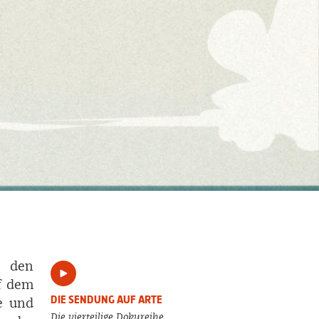
n den
f dem
DIE SENDUNG AUF ARTE
e und
Die vierteilige Dokureihe