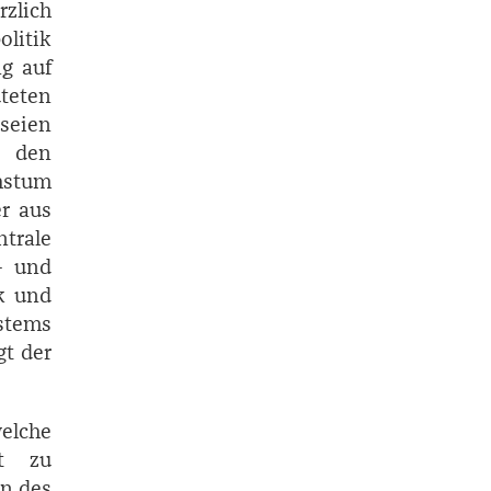
zlich
olitik
ng auf
teten
 seien
n den
chstum
er aus
trale
- und
ik und
stems
gt der
elche
ft zu
en des