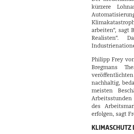
kürzere Lohna
Automatisierun
Klimakatastrop
arbeiten“, sagt
Realisten“. 
Industrienation
Philipp Frey vo
Bregmans The
veröffentlicht
nachhaltig, beda
meisten Besch
Arbeitsstunden
des Arbeitsmar
erfolgen, sagt Fr
KLIMASCHUTZ