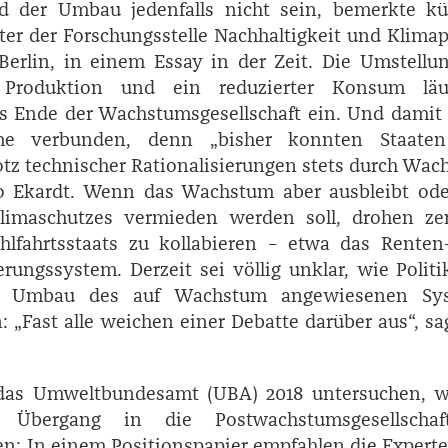
d der Umbau jedenfalls nicht sein, bemerkte kür
iter der Forschungsstelle Nachhaltigkeit und Klimap
Berlin, in einem Essay in der Zeit. Die Umstellu
e Produktion und ein reduzierter Konsum läu
s Ende der Wachstumsgesellschaft ein. Und damit
eme verbunden, denn „bisher konnten Staate
otz technischer Rationalisierungen stets durch Wa
 so Ekardt. Wenn das Wachstum aber ausbleibt od
imaschutzes vermieden werden soll, drohen zen
lfahrtsstaats zu kollabieren – etwa das Renten
rungssystem. Derzeit sei völlig unklar, wie Polit
en Umbau des auf Wachstum angewiesenen Sy
: „Fast alle weichen einer Debatte darüber aus“, sa
das Umweltbundesamt (UBA) 2018 untersuchen, w
 Übergang in die Postwachstumsgesellscha
n: In einem Positionspapier empfahlen die Expert