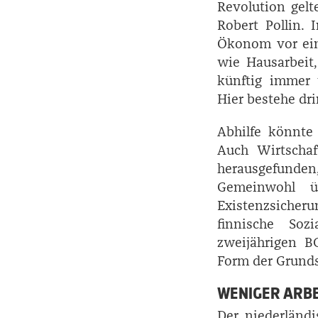
Revolution gelt
Robert Pollin. 
Ökonom vor eine
wie Hausarbeit
künftig immer 
Hier bestehe dr
Abhilfe könnte
Auch Wirtschaf
herausgefunde
Gemeinwohl ü
Existenzsicher
finnische Soz
zweijährigen B
Form der Grunds
WENIGER ARBE
Der niederländi