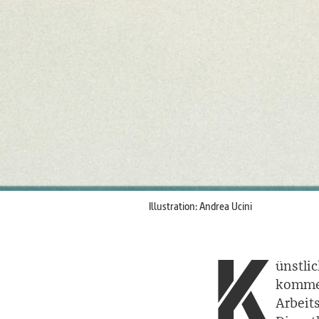
Illustration: Andrea Ucini
K
ünstl
komme
Arbeit