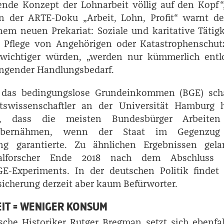
ende Konzept der Lohnarbeit völlig auf den Kopf“
In der ARTE-Doku „Arbeit, Lohn, Profit“ warnt d
m neuen Prekariat: Soziale und karitative Tätig
, Pflege von Angehörigen oder Katastrophenschutz
wichtiger würden, „werden nur kümmerlich entlo
ingender Handlungsbedarf.
 das bedingungslose Grundeinkommen (BGE) scha
tswissenschaftler an der Universität Hamburg 
n, dass die meisten Bundesbürger Arbeiten
bernähmen, wenn der Staat im Gegenzug
ung garantierte. Zu ähnlichen Ergebnissen gela
ialforscher Ende 2018 nach dem Abschluss 
GE-Experiments. In der deutschen Politik findet 
icherung derzeit aber kaum Befürworter.
IT = WENIGER KONSUM
sche Historiker Rutger Bregman setzt sich ebenfal