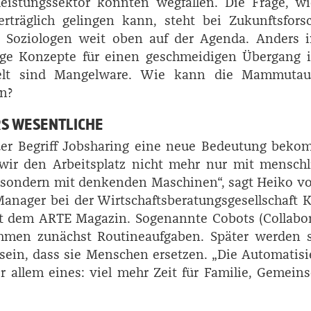
leistungssektor könnten wegfallen. Die Frage, w
rträglich gelingen kann, steht bei Zukunftsfors
oziologen weit oben auf der Agenda. Anders i
sige Konzepte für einen geschmeidigen Übergang 
elt sind Mangelware. Wie kann die Mammutau
n?
RS WESENTLICHE
der Begriff Jobsharing eine neue Bedeutung beko
ir den Arbeitsplatz nicht mehr nur mit menschl
, sondern mit denkenden Maschinen“, sagt Heiko v
Manager bei der Wirtschaftsberatungsgesellschaft
t dem ARTE Magazin. Sogenannte Cobots (Collabor
hmen zunächst Routineaufgaben. Später werden s
 sein, dass sie Menschen ersetzen. „Die Automatis
r allem eines: viel mehr Zeit für Familie, Gemeins