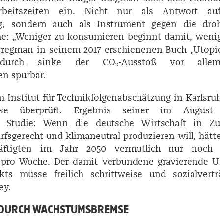
rbeitszeiten ein. Nicht nur als Antwort au
g, sondern auch als Instrument gegen die dro
he: „Weniger zu konsumieren beginnt damit, wenig
 Bregman in seinem 2017 erschienenen Buch „Utopi
Dadurch sinke der CO₂-Ausstoß vor all
en spürbar.
m Institut für Technikfolgenabschätzung in Karlsru
se überprüft. Ergebnis seiner im August
en Studie: Wenn die deutsche Wirtschaft in Zu
rfsgerecht und klimaneutral produzieren will, hätt
äftigten im Jahr 2050 vermutlich nur noch
 pro Woche. Der damit verbundene gravierende 
kts müsse freilich schrittweise und sozialverträ
ey.
 DURCH WACHSTUMSBREMSE