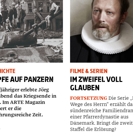
HICHTE
FILME & SERIEN
PFE
AUF
PANZERN
IM
ZWEIFEL
VOLL
GLAUBEN
fjähriger erlebte Jörg
bend das Kriegsende in
FORTSETZUNG
Die Serie „
n. Im ARTE Magazin
Wege des Herrn“ erzählt da
ert er die
sündenreiche Familiendra
hrungsreiche Zeit.
einer Pfarrerdynastie aus
Dänemark. Bringt die zweit
Staffel die Erlösung?