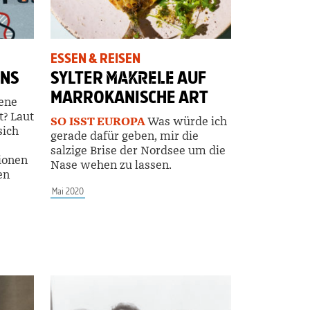
ESSEN & REISEN
ENS
SYLTER
MAKRELE
AUF
MARROKANISCHE ART
ene
t? Laut
SO ISST EUROPA
Was würde ich
sich
gerade dafür geben, mir die
salzige Brise der Nordsee um die
ionen
Nase wehen zu lassen.
en
Mai 2020