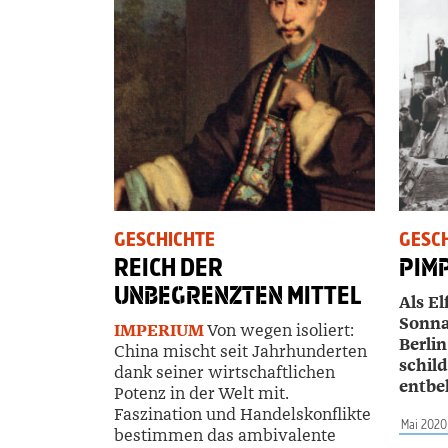
GESCHICHTE
GESC
REICH DER
PIM
UNBEGRENZTEN
MITTEL
Als El
Sonna
IMPERIUM
Von wegen isoliert:
Berli
China mischt seit Jahrhunderten
schild
dank seiner wirtschaftlichen
entbe
Potenz in der Welt mit.
Faszination und Handelskonflikte
Mai 2020
bestimmen das ambivalente