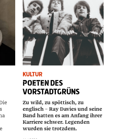
KULTUR
POETEN
DES
VORSTADTGRÜNS
Die
Zu wild, zu spöttisch, zu
s
englisch – Ray Davies und seine
ma
Band hatten es am Anfang ihrer
Karriere schwer. Legenden
e
wurden sie trotzdem.