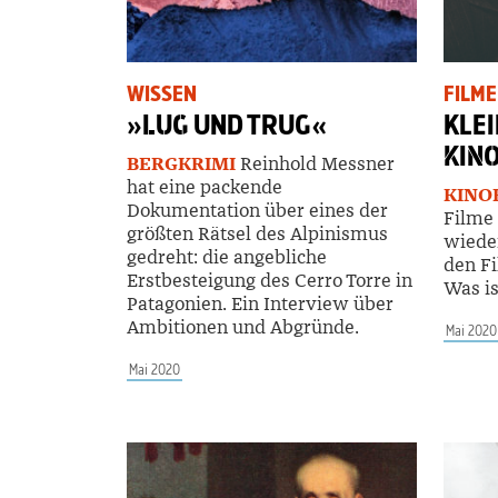
WISSEN
FILME
»
LUG
UND TRUG«
KLEI
KIN
BERGKRIMI
Reinhold Messner
hat eine packende
KINO
Dokumentation über eines der
Filme
größten Rätsel des Alpinismus
wieder
gedreht: die angebliche
den Fi
Erstbesteigung des Cerro Torre in
Was is
Patagonien. Ein Interview über
Ambitionen und Abgründe.
Mai 2020
Mai 2020