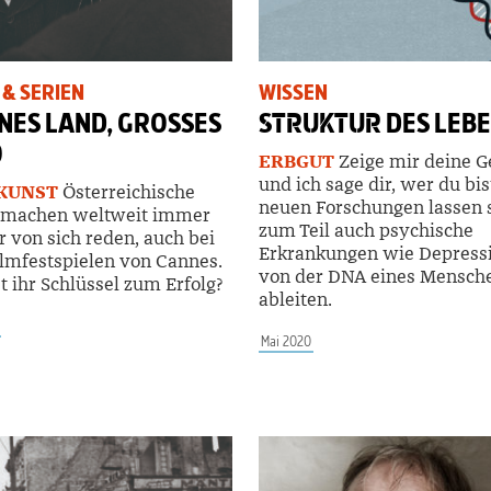
 & SERIEN
WISSEN
NES LAND, GROSSES
STRUKTUR
DES LEB
O
ERBGUT
Zeige mir deine G
und ich sage dir, wer du bis
KUNST
Österreichische
neuen Forschungen lassen 
 machen weltweit immer
zum Teil auch psychische
 von sich reden, auch bei
Erkrankungen wie Depress
lmfestspielen von Cannes.
von der DNA eines Mensch
t ihr Schlüssel zum Erfolg?
ableiten.
Mai 2020