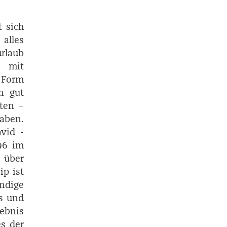
 sich
 alles
urlaub
e mit
 Form
n gut
ten –
aben.
avid ­
96 im
n über
ip ist
ndige
s und
lebnis
s der