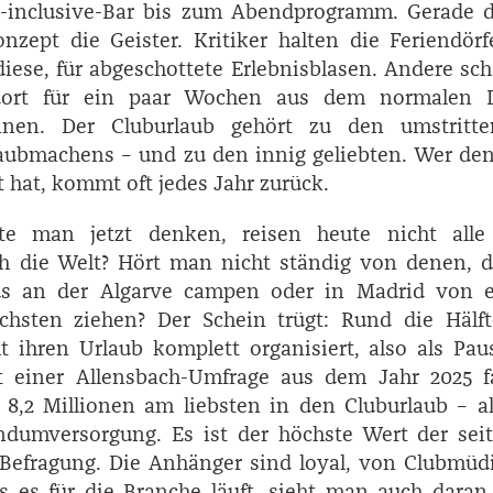
ll-inclusive-Bar bis zum Abendprogramm. Gerade 
nzept die Geister. Kritiker halten die Feriendörf
diese, für abgeschottete Erlebnisblasen. Andere sc
 dort für ein paar Wochen aus dem normalen 
nnen. Der Cluburlaub gehört zu den umstritte
aubmachens – und zu den innig geliebten. Wer den
t hat, kommt oft jedes Jahr zurück.
e man jetzt denken, reisen heute nicht alle 
ch die Welt? Hört man nicht ständig von denen, 
s an der Algarve campen oder in Madrid von 
hsten ziehen? Der Schein trügt: Rund die Hälft
 ihren Urlaub komplett organisiert, also als Pau
t einer Allensbach-Umfrage aus dem Jahr 2025 f
8,2 Millionen am liebsten in den Cluburlaub – a
dum­versorgung. Es ist der höchste Wert der sei
Befragung. Die Anhänger sind loyal, von Clubmüd
s es für die Branche läuft, sieht man auch daran