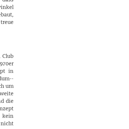
winkel
baut,
 treue
 Club
1970er
pt in
dum-­
ich um
weite
nd die
nzept
 kein
 nicht