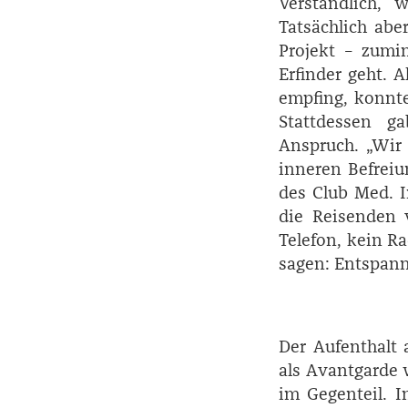
Verständlich, 
Tatsächlich abe
Projekt – zumi
Erfinder geht. A
empfing, konnt
Stattdessen g
Anspruch. „Wir 
inneren Befreiu
des Club Med. I
die Reisenden 
Telefon, kein R
sagen: Entspan
Der Aufenthalt 
als Avantgarde
im Gegenteil. I