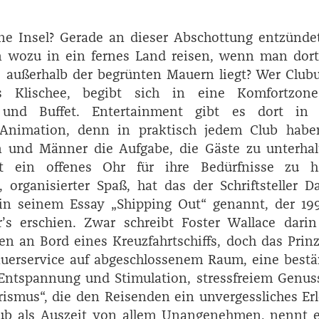
ne Insel? Gerade an dieser Abschottung entzündet
n wozu in ein fernes Land reisen, wenn man dort
 außerhalb der begrünten Mauern liegt? Wer Club
 Klischee, begibt sich in eine Komfortzon
 und Buffet. Entertainment gibt es dort in
r Animation, denn in praktisch jedem Club habe
n und Männer die Aufgabe, die Gäste zu unterhal
t ein offenes Ohr für ihre Bedürfnisse zu h
 organisierter Spaß, hat das der Schriftsteller ­D
e in seinem Essay „Shipping Out“ genannt, der 19
s erschien. Zwar schreibt ­Foster ­Wallace dari
en an Bord eines Kreuzfahrtschiffs, doch das Prinz
auerservice auf abgeschlossenem Raum, eine bestä
Entspannung und Stimulation, stressfreiem Genus
ismus“, die den Reisenden ein unvergessliches Er
laub als Auszeit von allem Unangenehmen, nennt e