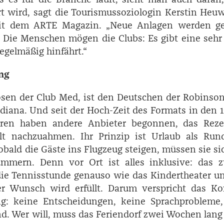
rt wird, sagt die Tourismussoziologin ­Kerstin ­Heu
t dem ­ARTE ­Magazin. „Neue Anlagen werden ge
t. Die Menschen mögen die Clubs: Es gibt eine sehr
regelmäßig hinfährt.“
ung
sen der Club Med, ist den Deutschen der Robinson
ldiana. Und seit der Hoch-Zeit des Formats in den 
ren haben andere Anbieter begonnen, das Reze
alt nachzuahmen. Ihr Prinzip ist Urlaub als Run
Sobald die Gäste ins Flugzeug steigen, müssen sie s
mmern. Denn vor Ort ist alles inklusive: das z
ie Tennisstunde genauso wie das Kindertheater u
der Wunsch wird erfüllt. Darum verspricht das Ko
ung: keine Entscheidungen, keine Sprachprobleme,
. Wer will, muss das Feriendorf zwei Wochen lang