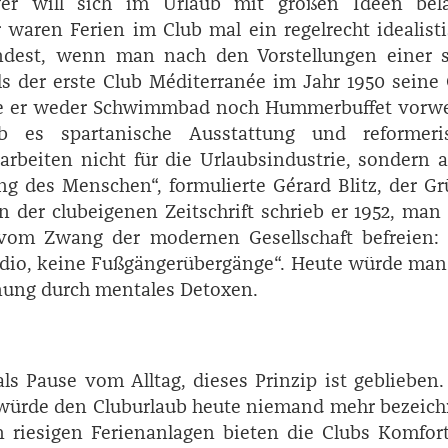
wer will sich im Urlaub mit großen Ideen bela
r waren Ferien im Club mal ein regelrecht idealist
ndest, wenn man nach den Vorstellungen einer s
ls der erste Club ­Méditerranée im Jahr 1950 seine
e er weder Schwimmbad noch Hummerbuffet vorwe
ab es spartanische Ausstattung und reformeri
arbeiten nicht für die Urlaubsindustrie, sondern 
ng des Menschen“, formulierte ­Gérard Blitz, der G
n der clubeigenen Zeitschrift schrieb er 1952, man
vom Zwang der modernen Gesellschaft befreien: 
adio, keine Fußgängerübergänge“. Heute würde ma
nung durch mentales Detoxen.
als Pause vom Alltag, dieses Prinzip ist geblieben
 würde den Cluburlaub heute niemand mehr bezeich
n riesigen Ferienanlagen bieten die Clubs Komfort