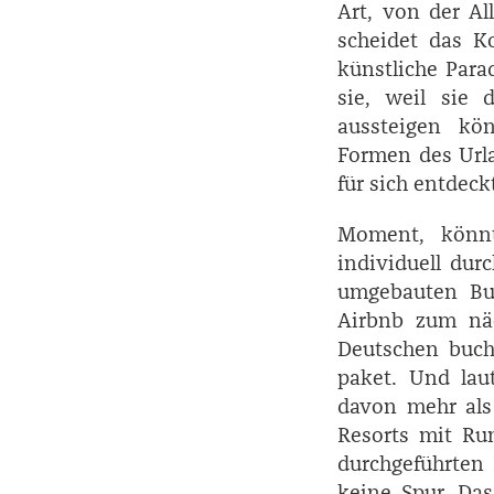
Art, von der A
scheidet das Ko
künstliche Para
sie, weil sie
aussteigen kö
Formen des Url
für sich entdeck
Moment, könnt
individuell dur
umgebauten Bu
Airbnb zum näc
Deutschen bucht
paket. Und lau
davon mehr als 
Resorts mit Run
durchgeführten 
keine Spur. Das