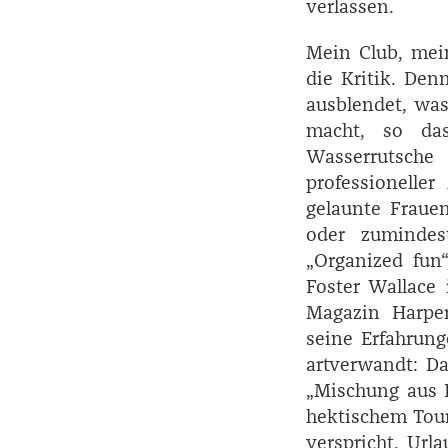
verlassen.
Mein Club, mei
die Kritik. Den
ausblendet, was
macht, so das
Wasserrutsche
professionelle
gelaunte Fraue
oder zumindes
„Organized fun“,
Foster ­Wallac
Magazin Harper’
seine Erfahrung
artverwandt: D
„Mischung aus 
hektischem Tour
verspricht. Ur