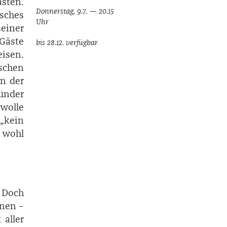
sten.
Donnerstag, 9.7. — 20.15
isches
Uhr
einer
 Gäste
bis 28.12. verfügbar
isen.
schen
an der
ründer
 wolle
„kein
n wohl
. Doch
nen –
 aller