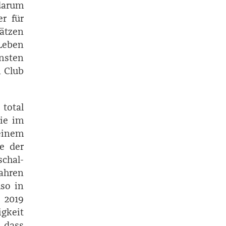
darum
er für
hätzen
Leben
nsten
 Club
total
die im
einem
e der
schal­
ahren
lso in
t 2019
igkeit
, dass