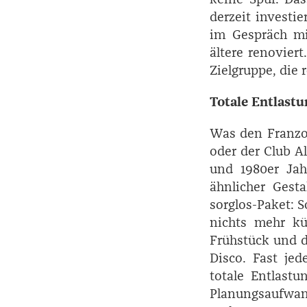
derzeit investie
im Gespräch mi
ältere renovier
Zielgruppe, die 
Totale Entlast
Was den Franzo
oder der Club A
und 1980er Jah
ähnlicher Gest
sorglos-­Paket: 
nichts mehr kü
Frühstück und d
Disco. Fast je
totale Entlast
Planungsaufwand