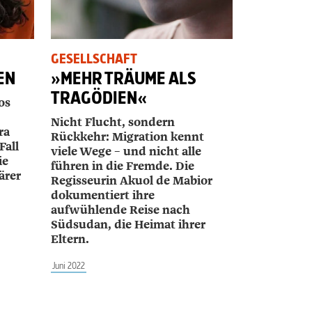
GESELLSCHAFT
EN
»MEHR TRÄUME ALS
TRAGÖDIEN«
os
Nicht Flucht, sondern
ra
Rückkehr: Migration kennt
Fall
viele Wege – und nicht alle
ie
führen in die Fremde. Die
ärer
Regisseurin ­Akuol de Mabior
dokumentiert ihre
aufwühlende Reise nach
Südsudan, die Heimat ihrer
Eltern.
Juni 2022