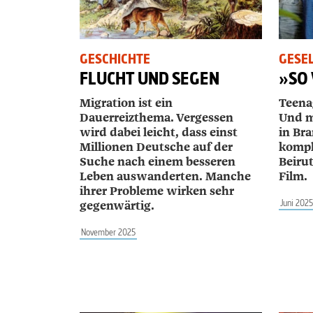
GESCHICHTE
GESE
FLUCHT UND SEGEN
»SO 
Migration ist ein
Teenag
Dauerreizthema. Vergessen
Und m
wird dabei leicht, dass einst
in Br
Millionen Deutsche auf der
kompl
Suche nach einem besseren
­Beiru
Leben auswanderten. Manche
Film.
ihrer Probleme wirken sehr
Juni 2025
gegenwärtig.
November 2025