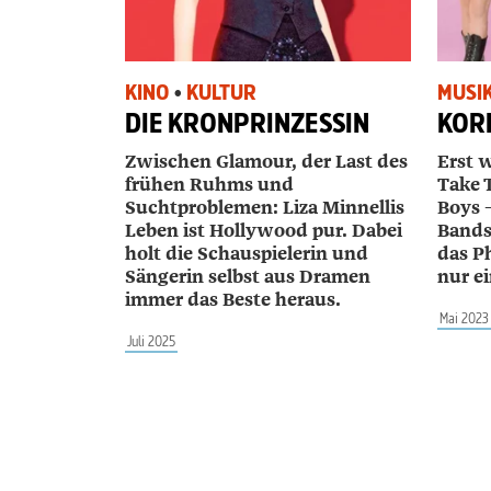
KINO
•
KULTUR
MUSI
DIE KRONPRINZESSIN
KOR
Zwischen Glamour, der Last des
Erst 
frühen Ruhms und
Take 
Suchtproblemen: Liza Minnellis
Boys 
Leben ist Hollywood pur. Dabei
Bands
holt die Schauspielerin und
das P
Sängerin selbst aus Dramen
nur e
immer das Beste heraus.
Mai 2023
Juli 2025