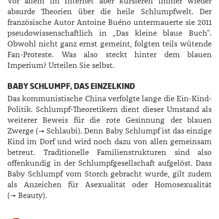
Vor allem im Internet aber kursieren immer wieder
absurde Theorien über die heile Schlumpfwelt. Der
französische Autor Antoine Buéno untermauerte sie 2011
pseudowissenschaftlich in „Das kleine blaue Buch“.
Obwohl nicht ganz ernst gemeint, folgten teils wütende
Fan-Proteste. Was also steckt hinter dem blauen
Imperium? Urteilen Sie selbst.
BABY SCHLUMPF, DAS EINZELKIND
Das kommunistische China verfolgte lange die Ein-Kind-
Politik. Schlumpf-Theoretikern dient dieser Umstand als
weiterer Beweis für die rote Gesinnung der blauen
Zwerge (→ Schlaubi). Denn Baby Schlumpf ist das einzige
Kind im Dorf und wird noch dazu von allen gemeinsam
betreut. Traditionelle Familienstrukturen sind also
offenkundig in der Schlumpfgesellschaft aufgelöst. Dass
Baby Schlumpf vom Storch gebracht wurde, gilt zudem
als Anzeichen für Asexualität oder Homosexualität
(→ Beauty).