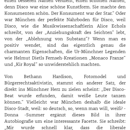
einen besseren Namen verdient, einen schönen Namen,
denn Disco war eine schöne Kunstform. Sie machte den
Konsumenten schön. Der Konsument war der Star.“ Oder
war München der perfekte Nährboden für Disco, weil
Disco, wie die Musikwissenschaftlerin Alice Echols
schreibt, von der „Anziehungskraft des Seichten“ lebt,
von der „Ablehnung von Substanz“? Wenn man es
positiv wendet, sind das eigentlich genau die
charmanten Eigenschaften, die Ur-Münchner Legenden
wie Helmut Dietls Fernseh-Kreationen „Monaco Franze“
und „Kir Royal“ so unwiderstehlich machten.
Von Bethann Hardison, Fotomodel und
Bürgerrechtsaktivistin, stammt ein anderer Satz, der
direkt ins Münchner Herz zu zielen scheint: „Der Disco-
Beat wurde erfunden, damit weiße Leute tanzen
können.“ Vielleicht war München deshalb die ideale
Disco-Stadt, weil: so deutsch, so, wenn man will, weiß? -
Donna -Summer ergänzt dieses Bild in ihrer
Autobiografie um eine interessante Facette. Sie schreibt:
„Mir wurde schnell klar, dass die liberale