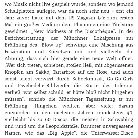
wo Musik nicht live gespielt wurde, sondern wo jemand
Schallplatten auflegte, war da noch sehr neu – erst ein
Jahr zuvor hatte mit dem US-Magazin
Life
zum ersten
Mal ein großes Medium dem Phänomen eine Titelstory
gewidmet: „New Madness at the Discothèque“. In der
Berichterstattung der Münchner Lokalpresse zur
Eröffnung des „Blow up“ schwingt eine Mischung aus
Faszination und Entsetzen mit und vielleicht die
Ahnung, dass sich hier gerade eine neue Welt öffnet.
„Wer sich treten, schieben, stoßen ließ, mit abgerissenen
Knöpfen am Sakko, Tartarbrot auf der Hose, und auch
sonst leicht verwirrt durch Schockmusik, Go-Go-Girls
und Psychedelic-Bildwerfer die Stätte des Infernos
verließ, war selbst schuld, er hätte bloß nicht hingehen
müssen“, schrieb die Münchner Tageszeitung
tz
zur
Eröffnung. Hingehen wollten aber viele; darum
entstanden in den nächsten Jahren mindestens 40,
vielleicht bis zu 60 Discos, die meisten in Schwabing
und rund um die Leopold­straße. Darunter unvergessene
Namen wie das „Big Apple“, die Unterwasser-Disco