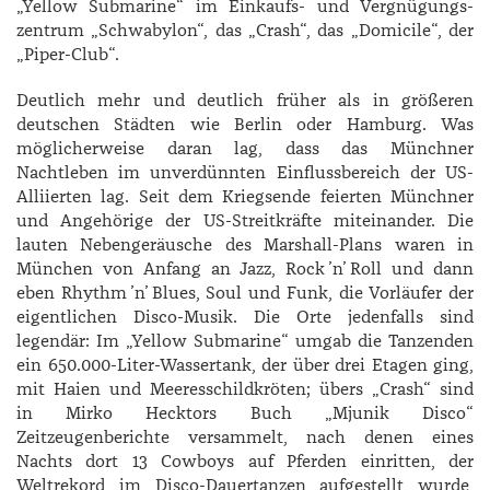
„Yellow Sub­marine“ im ­Einkaufs- und Vergnügungs­
zentrum „­Schwabylon“, das „Crash“, das „Domicile“, der
„Piper-Club“.
Deutlich mehr und deutlich früher als in größeren
deutschen Städten wie Berlin oder Hamburg. Was
möglicherweise daran lag, dass das Münchner
Nachtleben im unverdünnten Einflussbereich der US-
Alliierten lag. Seit dem Kriegsende feierten Münchner
und Angehörige der US-Streitkräfte miteinander. Die
lauten Nebengeräusche des Marshall-­Plans waren in
München von Anfang an Jazz, Rock ’n’ Roll und dann
eben Rhythm ’n’ Blues, Soul und Funk, die Vorläufer der
eigentlichen Disco-­Musik. Die Orte jedenfalls sind
legendär: Im „­Yellow Sub­marine“ umgab die Tanzenden
ein 650.000-Liter-Wassertank, der über drei Etagen ging,
mit Haien und Meeresschildkröten; übers „Crash“ sind
in ­Mirko ­Hecktors Buch „Mjunik Disco“
Zeitzeugenberichte versammelt, nach denen eines
Nachts dort 13 Cowboys auf Pferden einritten, der
Weltrekord im Disco-Dauertanzen aufgestellt wurde,