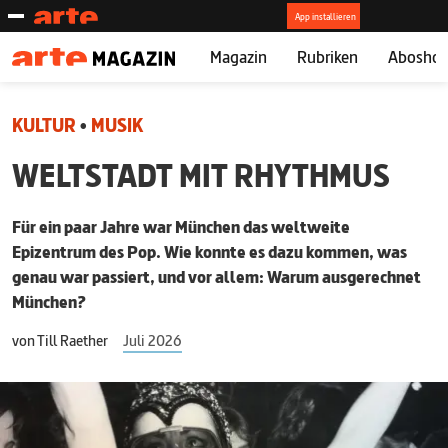
Magazin
Rubriken
Abosho
KULTUR
•
MUSIK
WELTSTADT MIT RHYTHMUS
Für ein paar Jahre war München das weltweite
Epizentrum des Pop. Wie konnte es dazu kommen, was
genau war passiert, und vor allem: Warum ausgerechnet
München?
von
Till Raether
Juli 2026