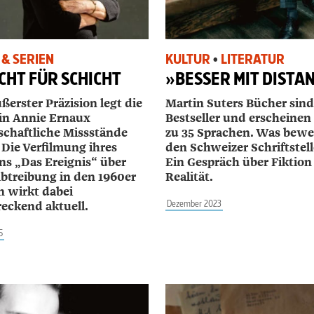
 & SERIEN
KULTUR
•
LITERATUR
CHT FÜR SCHICHT
»BESSER MIT DISTA
ßerster Präzision legt die
Martin Suters Bücher sind
in Annie Ernaux
Bestseller und erscheinen 
lschaftliche Missstände
zu 35 Sprachen. Was bewe
 Die Verfilmung ihres
den Schweizer Schriftstell
s „Das Ereignis“ über
Ein Gespräch über Fiktio
Abtreibung in den 1960er
Realität.
n wirkt dabei
Dezember 2023
reckend aktuell.
5