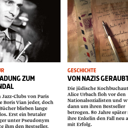
UR
GESCHICHTE
LADUNG ZUM
VON NAZIS GERAUB
NDAL
Die jüdische Kochbuchaut
Alice ­Urbach floh vor den
 Jazz-Clubs von Paris
Nationalsozialisten und 
 Boris Vian jeder, doch
dann um ihren Bestseller
 Bücher blieben lange
betrogen. 80 Jahre später 
los. Erst ein brutaler
ihre Enkelin den Fall neu a
ger unter Pseudonym
mit Erfolg.
e ihm den Bestseller.