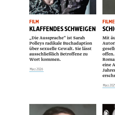
FILM
FILME
KLAFFENDES SCHWEIGEN
SCHI
„Die Aussprache“ ist Sarah
Mit äu
Polleys radikale Buchadaption
Autor
über sexuelle Gewalt. Sie lässt
gesel
ausschließlich Betroffene zu
offen.
Wort kommen.
Roman
eine 
März 2026
Jahre
ersch
März 202