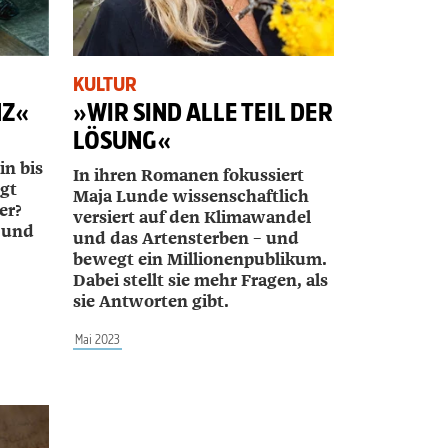
KULTUR
NZ«
»WIR SIND ALLE TEIL DER
LÖSUNG«
in bis
In ihren Romanen fokussiert
gt
Maja Lunde wissen­schaftlich
er?
versiert auf den Klimawandel
n und
und das Artensterben – und
bewegt ein Millionenpublikum.
Dabei stellt sie mehr Fragen, als
sie Antworten gibt.
Mai 2023