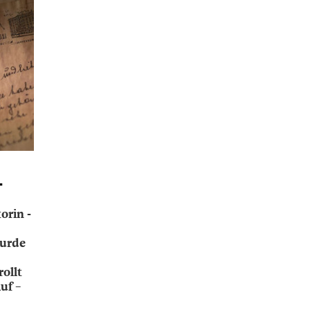
T
orin ­
wurde
rollt
uf –