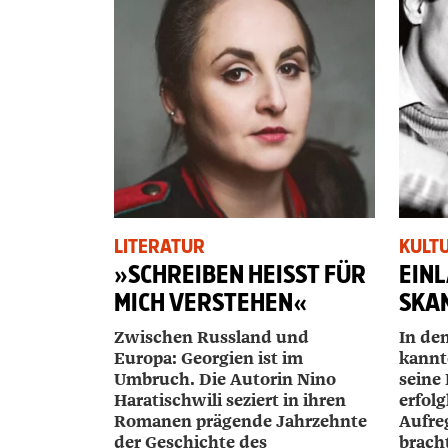
LITERATUR
KULT
»SCHREIBEN HEISST FÜR M
EIN
ICH VERSTEHEN«
SKA
Zwischen Russland und
In den
Europa: Georgien ist im
kannte
Umbruch. Die Autorin Nino
seine
Haratischwili seziert in ihren
erfolg
Romanen prägende Jahrzehnte
Aufre
der Geschichte des
bracht