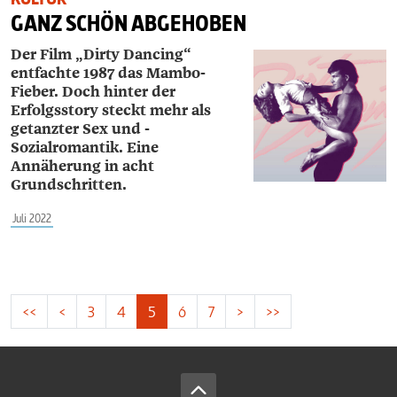
GANZ SCHÖN ABGEHOBEN
Der Film „Dirty Dancing“
entfachte 1987 das Mambo-
Fieber. Doch hinter der
Erfolgsstory steckt mehr als
getanzter Sex und ­
Sozialromantik. Eine
Annäherung in acht
Grundschritten.
Juli 2022
<<
<
3
4
5
6
7
>
>>