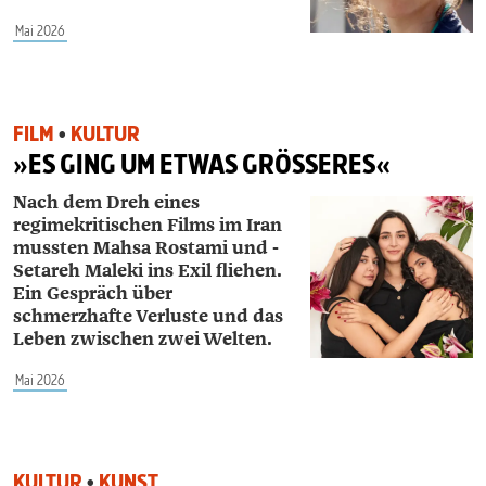
Mai 2026
FILM
•
KULTUR
»ES GING UM ETWAS GRÖSSERES«
Nach dem Dreh eines
regimekritischen Films im Iran
mussten Mahsa Rostami und ­
Setareh ­Maleki ins Exil fliehen.
Ein Gespräch über
schmerzhafte Verluste und das
Leben zwischen zwei Welten.
Mai 2026
KULTUR
•
KUNST